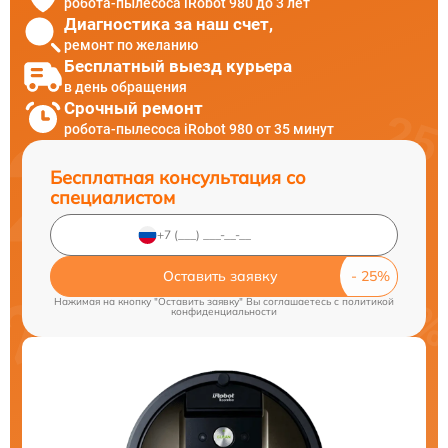
робота-пылесоса iRobot 980 до 3 лет
Диагностика за наш счет,
ремонт по желанию
Бесплатный выезд курьера
в день обращения
Срочный ремонт
робота-пылесоса iRobot 980 от 35 минут
Бесплатная консультация со
специалистом
Оставить заявку
Нажимая на кнопку "Оставить заявку" Вы соглашаетесь c
политикой
конфиденциальности