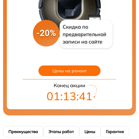
Скидка по
-20%
предварительной
записи на сайте
Цены на ремонт
Конец акции
01:13:40
Преимущества
Этапы работ
Цены
Гарантия
М