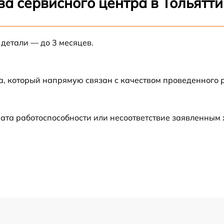
а сервисного центра в Тольятти
от 60 мин
 детали — до 3 месяцев.
от 30 мин
от 60 мин
а, который напрямую связан с качеством проведенного 
от 60 мин
ата работоспособности или несоответствие заявленным
от 60 мин