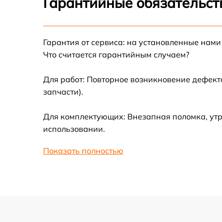
Гарантийные обязательств
Ремонт цепи питания
Гарантия от сервиса: на установленные нами
Замена материнской платы
Что считается гарантийным случаем?
Профилактическая чистка
Для работ: Повторное возникновение дефект
запчасти).
Ремонт материнской платы
Для комплектующих: Внезапная поломка, утр
использовании.
Очистка датчиков
Показать полностью