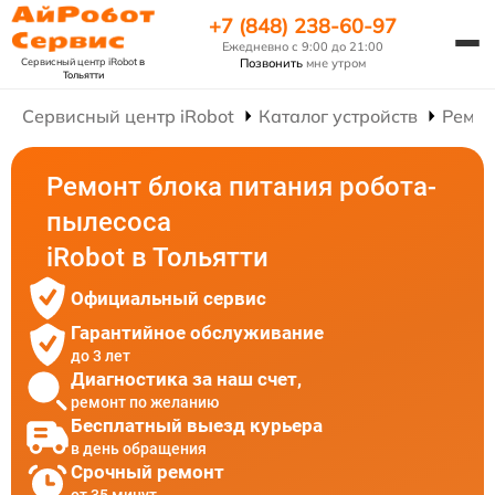
+7 (848) 238-60-97
Ежедневно с 9:00 до 21:00
Сервисный центр iRobot
в
Позвонить
мне утром
Тольятти
Сервисный центр iRobot
Каталог устройств
Ремон
Ремонт блока питания робота-
пылесоса
iRobot в Тольятти
Официальный сервис
Гарантийное обслуживание
до 3 лет
Диагностика за наш счет,
ремонт по желанию
Бесплатный выезд курьера
в день обращения
Срочный ремонт