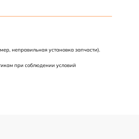
500 р
400 р
500 р
мер, неправильная установка запчасти).
стикам при соблюдении условий
800 р
650 р