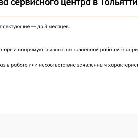
а сервисного центра в Тольятти
от 60 мин
мплектующие — до 3 месяцев.
от 30 мин
от 60 мин
который напрямую связан с выполненной работой (напри
аз в работе или несоответствие заявленным характери
от 60 мин
от 60 мин