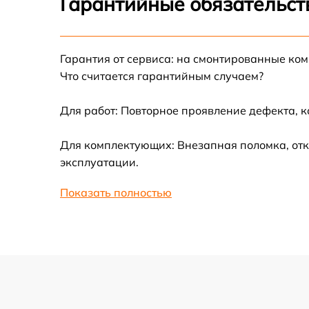
Гарантийные обязательств
Ремонт цепи питания
Гарантия от сервиса: на смонтированные ко
Замена материнской платы
Что считается гарантийным случаем?
Профилактическая чистка
Для работ: Повторное проявление дефекта, 
Для комплектующих: Внезапная поломка, отк
Ремонт материнской платы
эксплуатации.
Очистка датчиков
Показать полностью