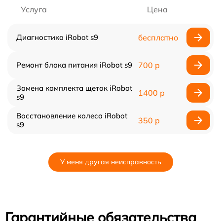
Услуга
Цена
Диагностика iRobot s9
бесплатно
Ремонт блока питания iRobot s9
700 р
Замена комплекта щеток iRobot
1400 р
s9
Восстановление колеса iRobot
350 р
s9
У меня другая неисправность
Гарантийные обязательства