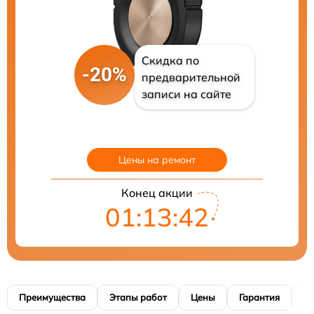
Скидка по
-20%
предварительной
записи на сайте
Цены на ремонт
Конец акции
01:13:41
Преимущества
Этапы работ
Цены
Гарантия
М