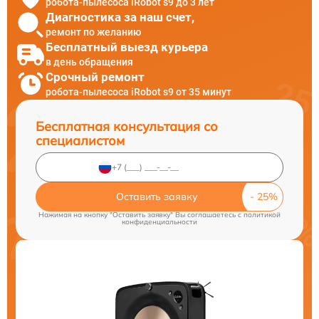
робота-пылесоса iRobot s9 до 3 лет
Диагностика за наш счет,
ремонт по желанию
Бесплатный выезд курьера
в день обращения
Срочный ремонт
робота-пылесоса iRobot s9 от 35 минут
Бесплатная консультация со
специалистом
Оставить заявку
Нажимая на кнопку "Оставить заявку" Вы соглашаетесь c
политикой
конфиденциальности