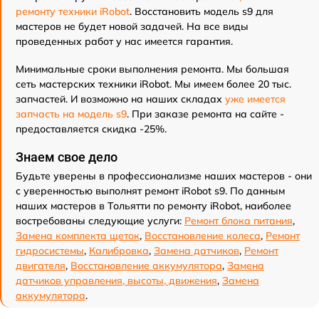
ремонту техники iRobot
. Восстановить модель s9 для
мастеров не будет новой задачей. На все виды
проведенных работ у нас имеется гарантия.
Минимальные сроки выполнения ремонта. Мы большая
сеть мастерских техники iRobot. Мы имеем более 20 тыс.
запчастей. И возможно на наших складах
уже имеется
запчасть на модель s9
. При заказе ремонта на сайте -
предоставляется скидка -25%.
Знаем свое дело
Будьте уверены в профессионализме наших мастеров - они
с уверенностью выполнят ремонт iRobot s9. По данным
наших мастеров в Тольятти по ремонту iRobot, наиболее
востребованы следующие услуги:
Ремонт блока питания
,
Замена комплекта щеток
,
Восстановление колеса
,
Ремонт
гидросистемы
,
Калибровка
,
Замена датчиков
,
Ремонт
двигателя
,
Восстановление аккумулятора
,
Замена
датчиков управления, высоты, движения
,
Замена
аккумулятора
.